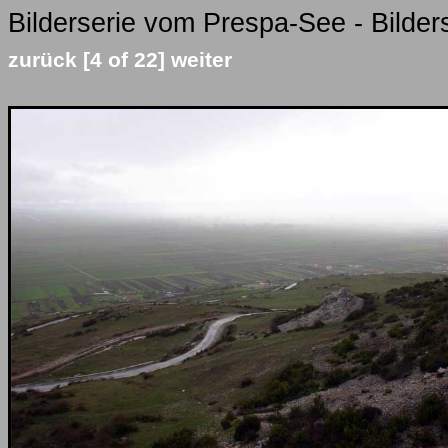
Bilderserie vom Prespa-See - Bilder
zurück
[4 of 22]
weiter