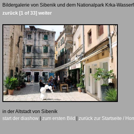
Bildergalerie von Sibenik und dem Nationalpark Krka-Wasserfä
zurück
[1 of 33]
weiter
in der Altstadt von Sibenik
start der diashow
|
zum ersten Bild
|
zurück zur Startseite / Ho