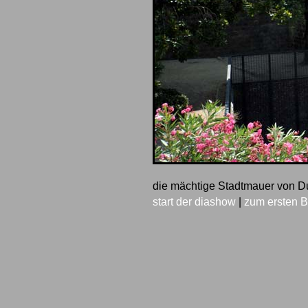
die mächtige Stadtmauer von D
start der diashow
|
zum ersten B