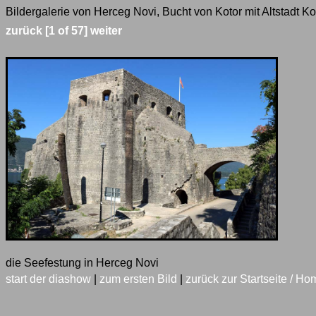
Bildergalerie von Herceg Novi, Bucht von Kotor mit Altstadt Ko
zurück
[1 of 57]
weiter
die Seefestung in Herceg Novi
start der diashow
|
zum ersten Bild
|
zurück zur Startseite / Ho