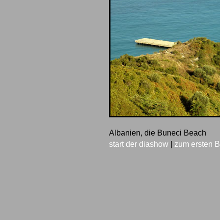
Albanien, die Buneci Beach
start der diashow
|
zum ersten B