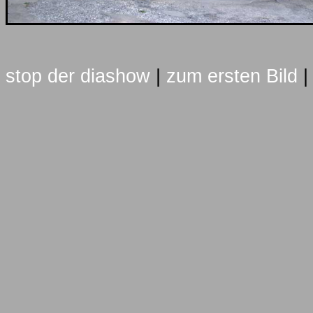
stop der diashow
|
zum ersten Bild