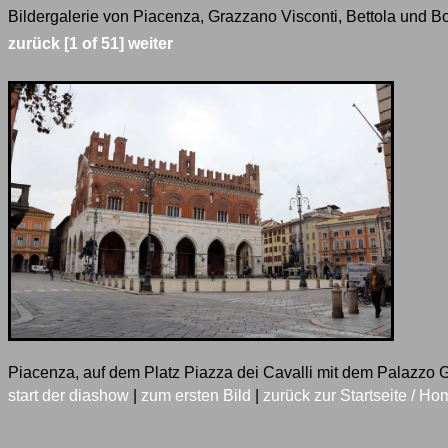
Bildergalerie von Piacenza, Grazzano Visconti, Bettola und Bo
zurück
[1 of 51]
weiter
Piacenza, auf dem Platz Piazza dei Cavalli mit dem Palazzo 
start der diashow
|
zum ersten Bild
|
zurück zur Startseite / Ho