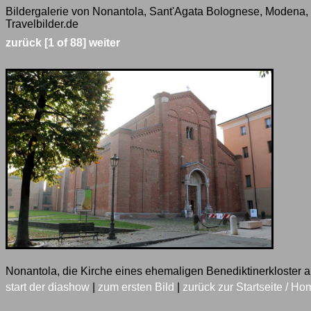
Bildergalerie von Nonantola, Sant'Agata Bolognese, Modena,
Travelbilder.de
zurück
[1 of 88]
weiter
Nonantola, die Kirche eines ehemaligen Benediktinerkloster 
start der diashow
|
zum ersten Bild
|
zurück zur Startseite / Ho