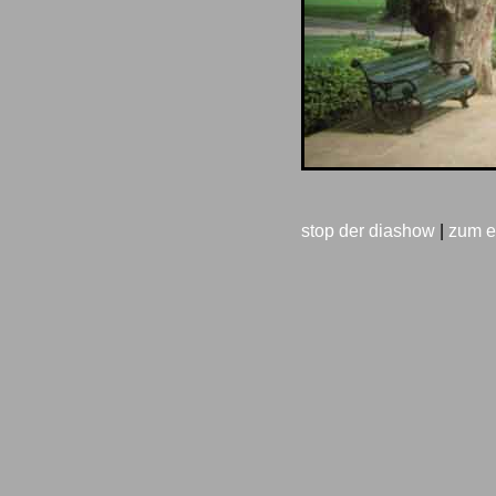
stop der diashow
|
zum e