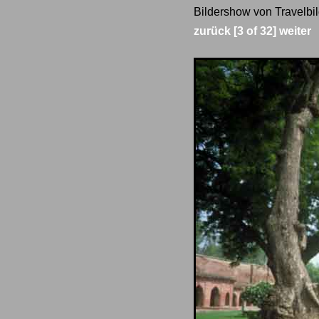
Bildershow von Travelbil
zurück
[3 of 32]
weiter