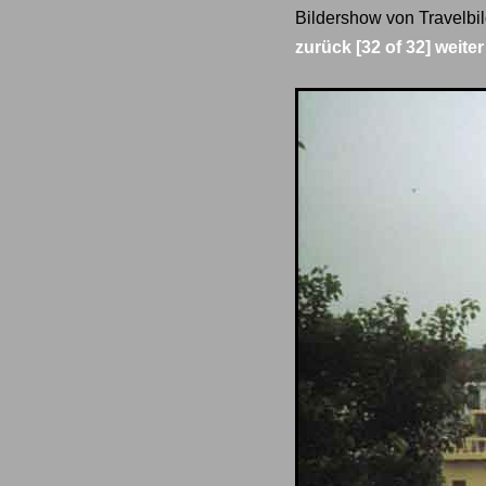
Bildershow von Travelbil
zurück
[32 of 32]
weiter