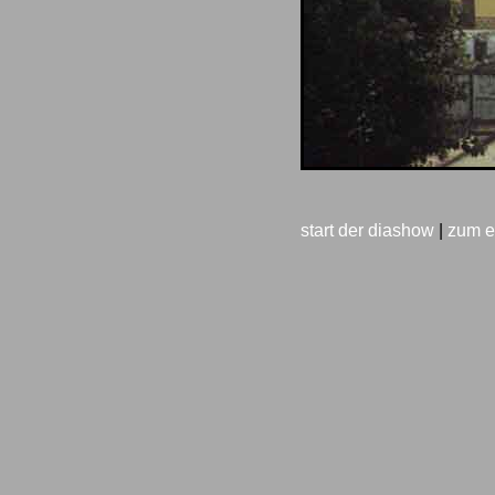
start der diashow
|
zum e