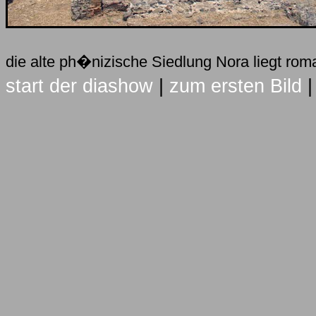
die alte ph�nizische Siedlung Nora liegt ro
start der diashow
|
zum ersten Bild