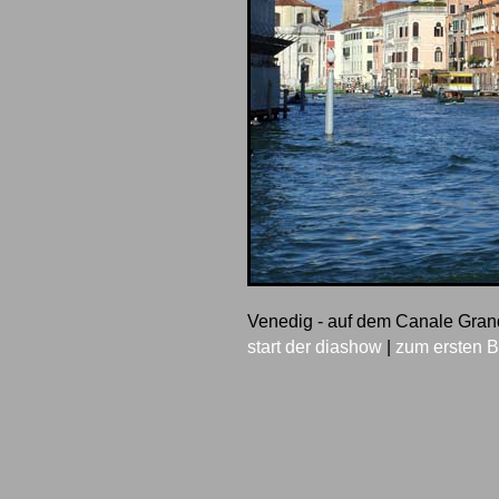
Venedig - auf dem Canale Gra
start der diashow
|
zum ersten B