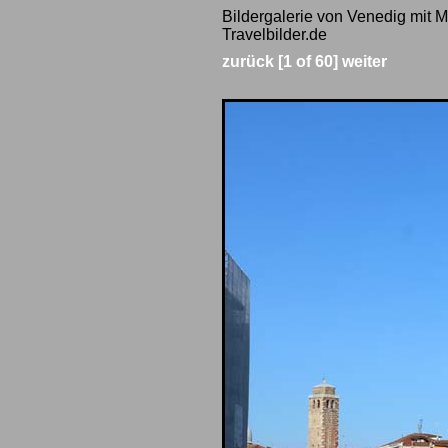
Bildergalerie von Venedig mit 
Travelbilder.de
zurück
[1 of 60]
weiter