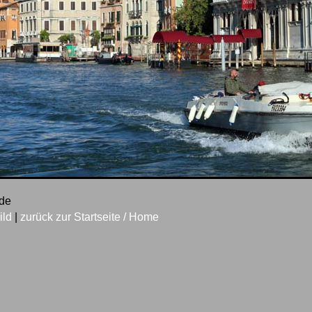
nde
ild
|
zurück zur Startseite / Home