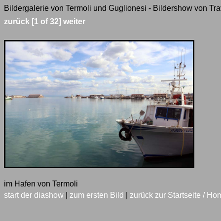
Bildergalerie von Termoli und Guglionesi - Bildershow von Tra
zurück
[1 of 32]
weiter
im Hafen von Termoli
start der diashow
|
zum ersten Bild
|
zurück zur Startseite / Ho