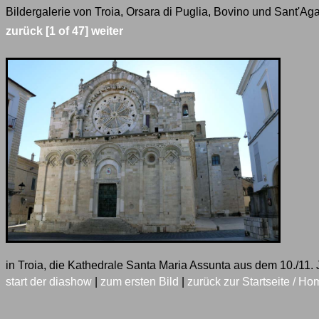
Bildergalerie von Troia, Orsara di Puglia, Bovino und Sant'Aga
zurück
[1 of 47]
weiter
in Troia, die Kathedrale Santa Maria Assunta aus dem 10./11. 
start der diashow
|
zum ersten Bild
|
zurück zur Startseite / Ho