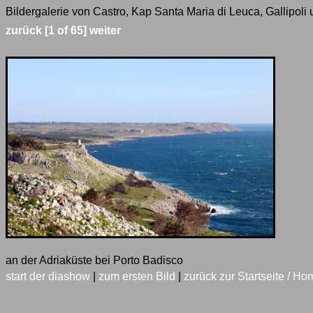
Bildergalerie von Castro, Kap Santa Maria di Leuca, Gallipoli
zurück
[1 of 65]
weiter
an der Adriaküste bei Porto Badisco
start der diashow
|
zum ersten Bild
|
zurück zur Startseite / Ho