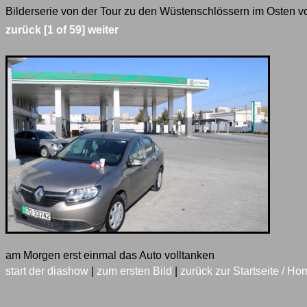
Bilderserie von der Tour zu den Wüstenschlössern im Osten vo
zurück
[1 of 59]
weiter
am Morgen erst einmal das Auto volltanken
start der diashow
|
zum ersten Bild
|
zurück zur Startseite / Ho