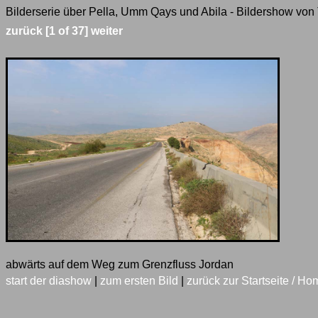
Bilderserie über Pella, Umm Qays und Abila - Bildershow von 
zurück
[1 of 37]
weiter
abwärts auf dem Weg zum Grenzfluss Jordan
start der diashow
|
zum ersten Bild
|
zurück zur Startseite / Ho