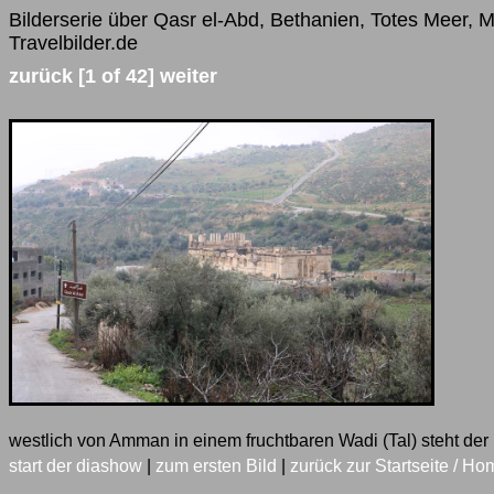
Bilderserie über Qasr el-Abd, Bethanien, Totes Meer, 
Travelbilder.de
zurück
[1 of 42]
weiter
westlich von Amman in einem fruchtbaren Wadi (Tal) steht der
start der diashow
|
zum ersten Bild
|
zurück zur Startseite / Ho