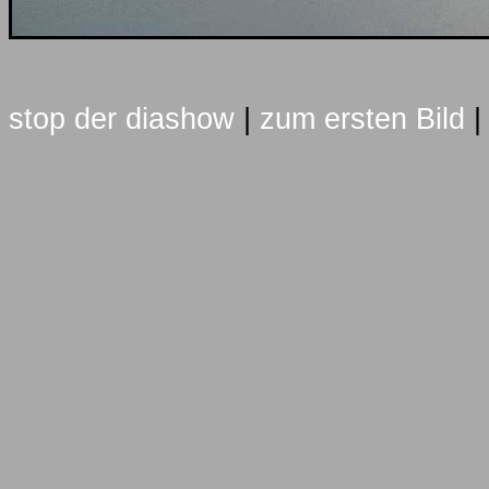
stop der diashow
|
zum ersten Bild