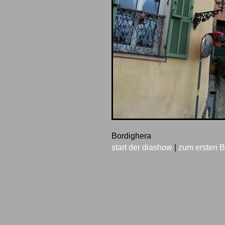
Bordighera
start der diashow
|
zum ersten B