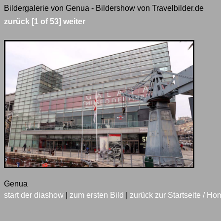
Bildergalerie von Genua - Bildershow von Travelbilder.de
zurück
[1 of 53]
weiter
Genua
start der diashow
|
zum ersten Bild
|
zurück zur Startseite / Ho