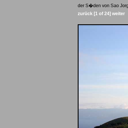
der S�den von Sao Jorge
zurück
[1 of 24]
weiter