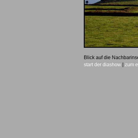
Blick auf die Nachbarins
start der diashow
|
zum e