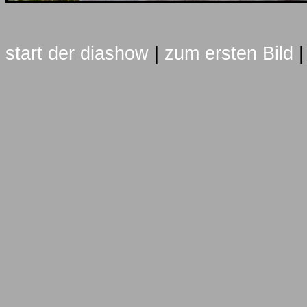
start der diashow
|
zum ersten Bild