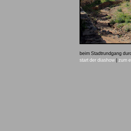
beim Stadtrundgang dur
start der diashow
|
zum e