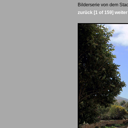
Bilderserie von dem Stad
zurück
[1 of 159]
weiter