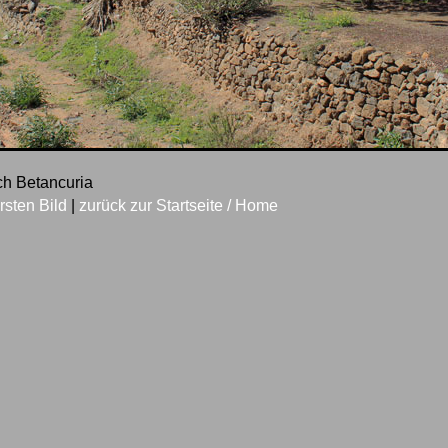
ch Betancuria
rsten Bild
|
zurück zur Startseite / Home