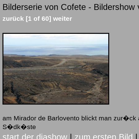
Bilderserie von Cofete - Bildershow 
zurück
[1 of 60]
weiter
am Mirador de Barlovento blickt man zur�ck 
S�dk�ste
start der diashow
|
zum ersten Bild