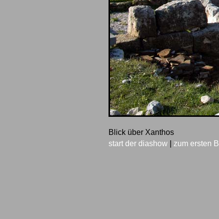
Blick über Xanthos
start der diashow
|
zum ersten B