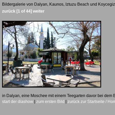
Bildergalerie von Dalyan, Kaunos, Iztuzu Beach und Koycegiz 
zurück
[1 of 44]
weiter
in Dalyan, eine Moschee mit einem Teegarten davor bei dem
start der diashow
|
zum ersten Bild
|
zurück zur Startseite / Ho