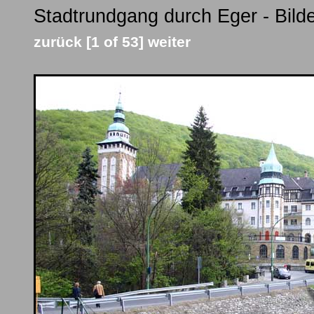
Stadtrundgang durch Eger - Bild
zurück
[1 of 53]
weiter