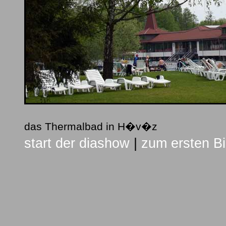
das Thermalbad in H�v�z
start der diashow
|
zum ersten Bi