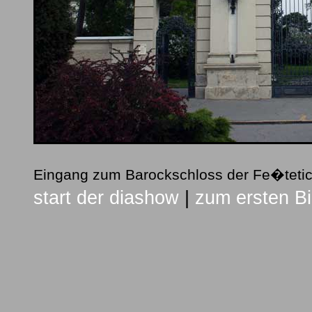
Eingang zum Barockschloss der Fe�teti
start der diashow
|
zum ersten Bi