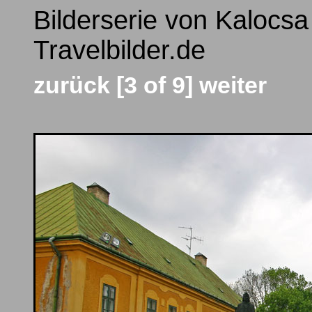
Bilderserie von Kalocsa
Travelbilder.de
zurück
[3 of 9]
weiter