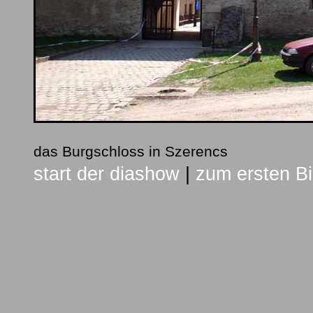
das Burgschloss in Szerencs
start der diashow
|
zum ersten Bi