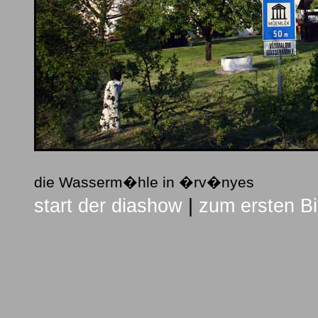
die Wasserm�hle in �rv�nyes
start der diashow
|
zum ersten Bi