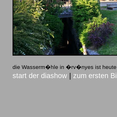
die Wasserm�hle in �rv�nyes ist heut
start der diashow
|
zum ersten Bi