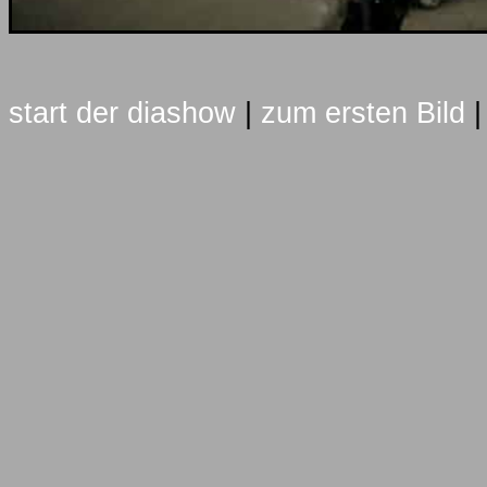
start der diashow
|
zum ersten Bild