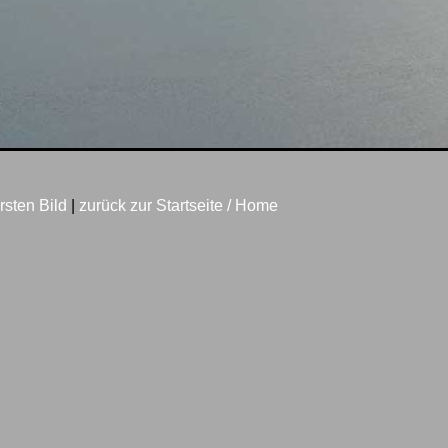
rsten Bild
|
zurück zur Startseite / Home