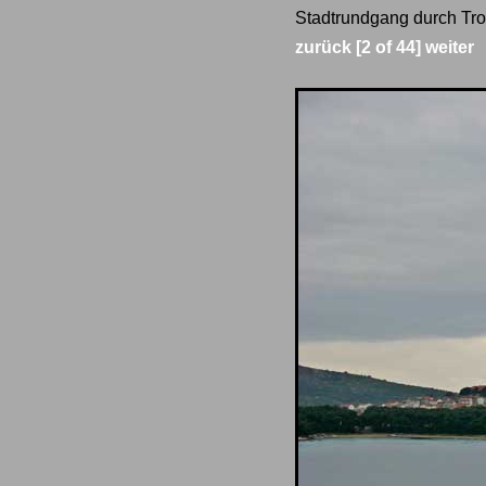
Stadtrundgang durch Tro
zurück
[2 of 44]
weiter