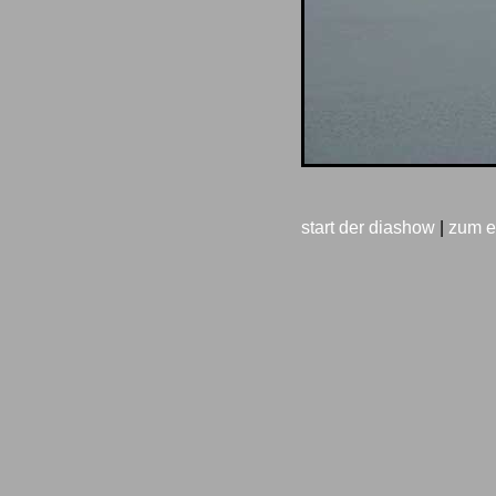
start der diashow
|
zum e