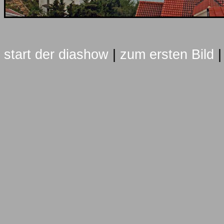
start der diashow
|
zum ersten Bild