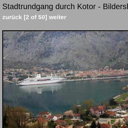
Stadtrundgang durch Kotor - Bilders
zurück
[2 of 50]
weiter