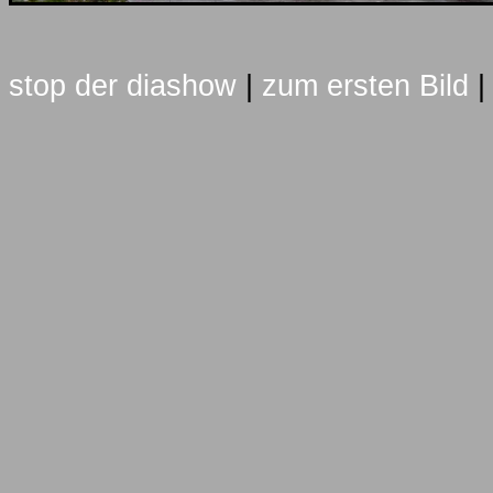
stop der diashow
|
zum ersten Bild