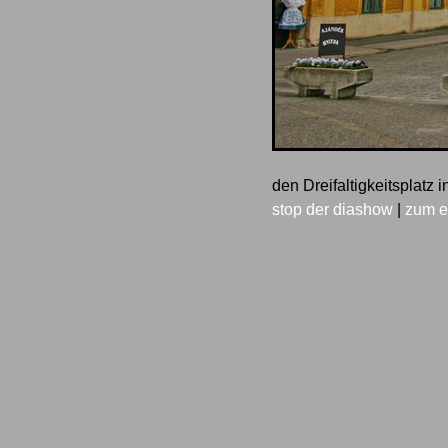
den Dreifaltigkeitsplatz
stop der diashow
|
zum e