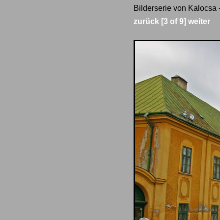
Bilderserie von Kalocsa 
zurück
[3 of 9]
weiter